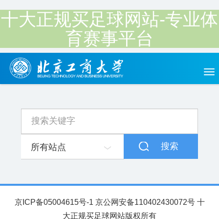
十大正规买足球网站-专业体
育赛事平台
Tog
nav
搜索
所有站点
京ICP备05004615号-1 京公网安备110402430072号 十
大正规买足球网站版权所有