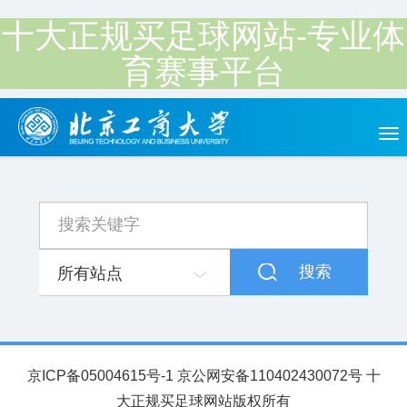
十大正规买足球网站-专业体
育赛事平台
Tog
nav
搜索
所有站点
京ICP备05004615号-1 京公网安备110402430072号 十
大正规买足球网站版权所有